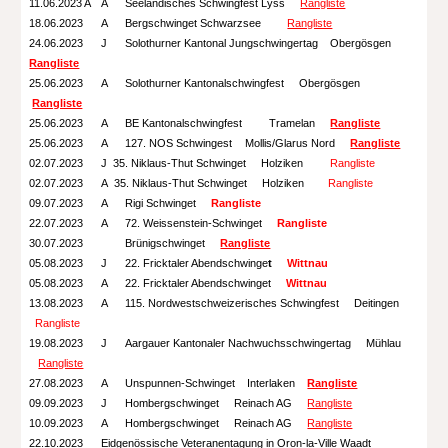
11.06.2023 A
A
Seeländisches Schwingfest Lyss
Rangliste
18.06.2023
A
Bergschwinget Schwarzsee
Rangliste
24.06.2023
J
Solothurner Kantonal Jungschwingertag Obergösgen
Rangliste
25.06.2023
A
Solothurner Kantonalschwingfest Obergösgen
Rangliste
25.06.2023
A
BE Kantonalschwingfest
Tramelan
Rangliste
25.06.2023
A
127. NOS Schwingest
Mollis/Glarus Nord
Rangliste
02.07.2023
J
35. Niklaus-Thut Schwinget Holziken
Rangliste
02.07.2023
A 35. Niklaus-Thut Schwinget Holziken
Rangliste
09.07.2023
A
Rigi Schwinget
Rangliste
22.07.2023
A
72. Weissenstein-Schwinget
Rangliste
30.07.2023
Brünigschwinget
Rangliste
05.08.2023
J
22. Fricktaler Abendschwinge
t
Wittnau
05.08.2023
A
22. Fricktaler Abendschwinget
Wittnau
13.08.2023
A
115. Nordwestschweizerisches Schwingfest Deitingen
Rangliste
19.08
.2023
J
Aargauer Kantonaler Nachwuchsschwingertag
Mühlau
Rangliste
27.08.2023
A
Unspunnen-Schwinget Interlaken
Rangliste
09.09.2023
J
Hombergschwinget Reinach AG
Rangliste
10.09.2023
A
Hombergschwinget Reinach AG
Rangliste
22.10.2023
Eidgenössische Veteranentagung in Oron-la-Ville Waadt