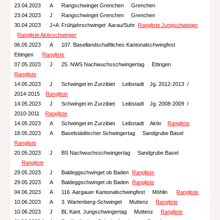
23.04.2023
A
Rangschwinget Grenchen Grenchen
23.04.2023
J
Rangschwinget Grenchen Grenchen
30.04.2023
J
+A
Frühjahr
schwinget Aarau/Suhr
Rangliste Jungschwinger
Rangliste Aktivschwinger
06.05.2023
A
107. Basellandschaftliches Kantonalschwingfest
Ettingen
Rangliste
07.05.2023
J
25. NWS Nachwuchsschwingertag Ettingen
Rangliste
14.05.2023
J
Schwinget im Zurzibiet Leibstadt Jg. 2012-2013 /
2014-2015
Rangliste
14.05.2023
J
Schwinget im Zurzibiet Leibstadt Jg. 20
08-2009
/
20
10-2011
Rangliste
14.05.2023
A
Schwinget im Zurzibiet Leibstadt
Aktiv
Rangliste
1
8.05.2023
A
Baselstädtischer Schwingertag Sandgrube Basel
Rangliste
20.05.2023
J
BS Nachwuchsschwingertag Sandgrube Basel
Rangliste
29.05.2023
J
Baldeggschwinget ob Baden
Rangliste
29.05.2023
A
Baldeggschwinget ob Baden
Rangliste
04.06.2023
A
116. Aargauer Kantonalschwingfest Möhlin
Rangliste
10.06.2023
A
3. Wartenberg-Schwinget Muttenz
Rangliste
10.06.2023
J
BL Kant. Jungschwingertag Muttenz
Rangliste