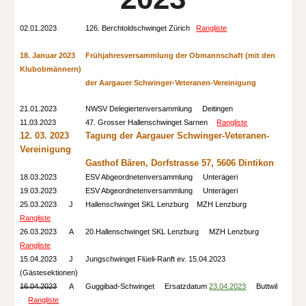
02.01.2023
126. Berchtoldschwinget Zürich
Rangliste
18
. Januar 2023
Frühjahresversammlung der Obmannschaft (mit den
Klubobmännern)
der Aargauer Schwinger-Veteranen-Vereinigung
21.01.2023
NWSV Delegiertenversammlung Deitingen
11.03.2023
47. Grosser Hallenschwinget Sarnen
Rangliste
12.
03.
2023
Tagung der Aargauer Schwinger-Veteranen-
Vereinigung
Gasthof Bären, Dorfstrasse 57, 5606 Dintikon
18.03.2023
ESV Abgeordnetenversammlung Unterägeri
19.03.2023
ESV Abgeordnetenversammlung Unterägeri
25.03.2023
J
Hallenschwinget SKL Lenzburg MZH Lenzburg
Rangliste
26.03.2023
A
20.Hallenschwinget SKL Lenzburg MZH Lenzburg
Rangliste
15.04.2023
J
Jungschwinget Flüeli-Ranft ev. 15.04.2023
(Gästesektionen)
16.04.2023
A
Guggibad-Schwinget Ersatzdatum
23.04.2023
Buttwil
Rangliste