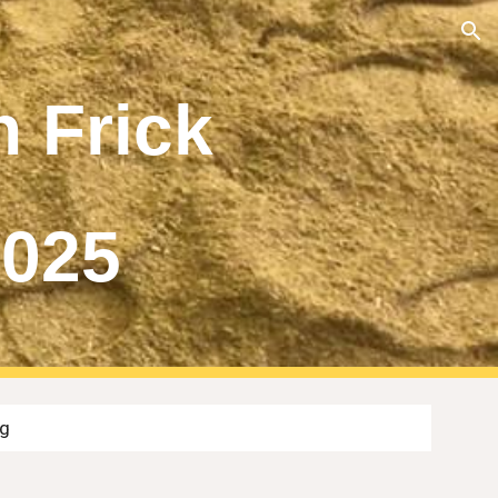
ion
n Frick
2025
ung