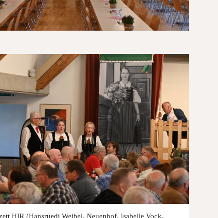
zett HIR (Hansruedi Weibel, Neuenhof, Isabelle Vock,