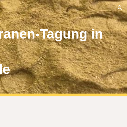
ion
eranen-Tagung in
le